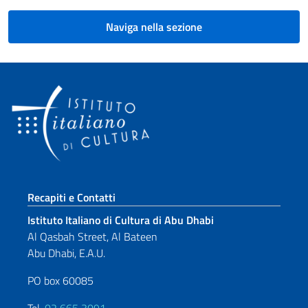
Naviga nella sezione
Sezione footer
Recapiti e Contatti
Istituto Italiano di Cultura di Abu Dhabi
Al Qasbah Street, Al Bateen
Abu Dhabi, E.A.U.
PO box 60085