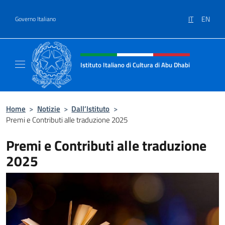
Salta al contenuto
IT
EN
Governo Italiano
Intestazione sito, social e menù
Istituto Italiano di Cultura di Abu Dhabi
Sito Ufficiale dell'Istituto Italiano di Cultur
Home
>
Notizie
>
Dall’Istituto
>
Premi e Contributi alle traduzione 2025
Premi e Contributi alle traduzione
2025