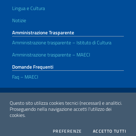
Lingua e Cultura
Notizie
Amministrazione Trasparente
Amministrazione trasparente – Istituto di Cultura
Amministrazione trasparente – MAECI
Domande Frequenti
Faq – MAECI
Link Utili
Note legali
Privacy e cookie policy
Dichiarazione di accessibilità
Questo sito utilizza cookies tecnici (necessari) e analitici.
Proseguendo nella navigazione accetti l'utilizzo dei
cookies.
2026 Copyright Ministero degli Affari Esteri e della Cooperazione
Internazionale
COOKIES
I CO
PREFERENZE
ACCETTO TUTTI