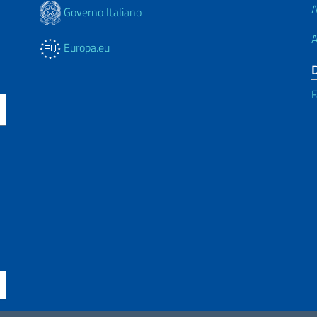
A
Governo Italiano
A
Europa.eu
F