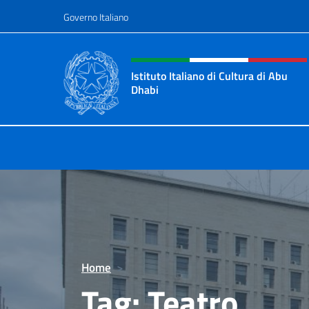
Salta al contenuto
Governo Italiano
Intestazione sito, social 
Istituto Italiano di Cultura di Abu
Dhabi
Sito Ufficiale dell'Istituto Italiano 
Home
>
Tag:
Teatro