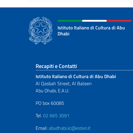
Paginazione
Istituto Italiano di Cultura di Abu
Dhabi
Sezione footer
Recapiti e Contatti
Istituto Italiano di Cultura di Abu Dhabi
Al Qasbah Street, Al Bateen
Abu Dhabi, E.A.U.
PO box 60085
Tel.
02 665 3091
Email:
abudhabi.iic@esteri.it