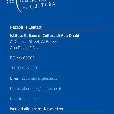
Sezione footer
Recapiti e Contatti
Istituto Italiano di Cultura di Abu Dhabi
Al Qasbah Street, Al Bateen
Abu Dhabi, E.A.U.
PO box 60085
Tel.
02 665 3091
Email:
abudhabi.iic@esteri.it
Pec:
iic.abudhabi@cert.esteri.it
Gli uffici della sede
Iscriviti alla nostra Newsletter