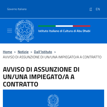
Salta al contenuto
IT
EN
Governo Italiano
Intestazione sito, social e menù
Istituto Italiano di Cultura di Abu Dhabi
Sito Ufficiale dell'Istituto Italiano di Cultur
Home
>
Notizie
>
Dall’Istituto
>
AVVISO DI ASSUNZIONE DI UN/UNA IMPIEGATO/A A CONTRATTO
AVVISO DI ASSUNZIONE DI
UN/UNA IMPIEGATO/A A
CONTRATTO